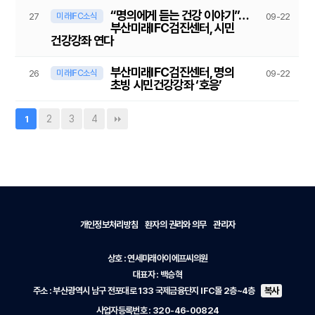
“명의에게 듣는 건강 이야기”…
미래IFC소식
27
09-22
부산미래IFC검진센터, 시민
건강강좌 연다
부산미래IFC검진센터, 명의
미래IFC소식
26
09-22
초빙 시민건강강좌 ‘호응’
2
3
4
1
개인정보처리방침
환자의 권리와 의무
관리자
상호 : 연세미래아이에프씨의원
대표자 : 백승혁
주소 :
부산광역시 남구 전포대로 133 국제금융단지 IFC몰 2층~4층
사업자등록번호 : 320-46-00824