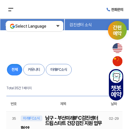
전화문의
커뮤니티
검진센터 소식
Select Language
간편
예약
전체
커뮤니티
미래IFC소식
챗봇
Total 35건
1 페이지
예약
번호
제목
날짜
남구 - 부산미래IFC검진센터
미래IFC소식
35
02-29
드림스타트 건강검진 지원 업무
협약