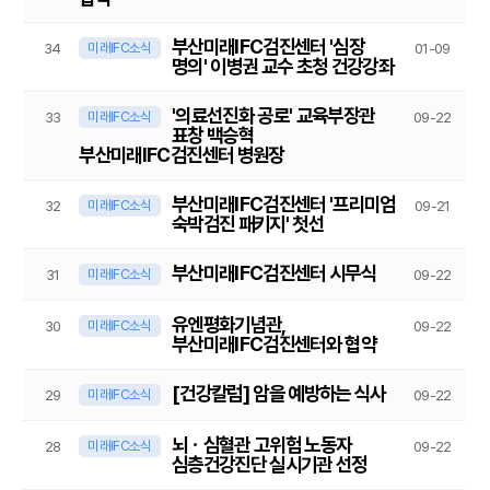
부산미래IFC검진센터 '심장
미래IFC소식
34
01-09
명의' 이병권 교수 초청 건강강좌
'의료선진화 공로' 교육부장관
미래IFC소식
33
09-22
표창 백승혁
부산미래IFC검진센터 병원장
부산미래IFC검진센터 '프리미엄
미래IFC소식
32
09-21
숙박검진 패키지' 첫선
부산미래IFC검진센터 시무식
미래IFC소식
31
09-22
유엔평화기념관,
미래IFC소식
30
09-22
부산미래IFC검진센터와 협약
[건강칼럼] 암을 예방하는 식사
미래IFC소식
29
09-22
뇌ㆍ심혈관 고위험 노동자
미래IFC소식
28
09-22
심층건강진단 실시기관 선정