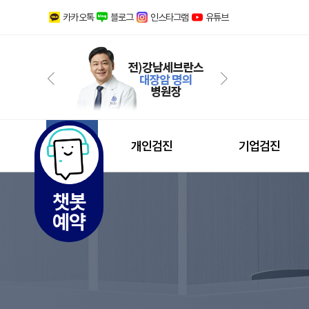
카카오톡
블로그
인스타그램
유튜브
개인검진
기업검진
전체사이트맵
챗봇
예약