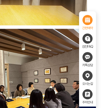
간편예약
검진FAQ
카톡상담
오시는길
주차안내