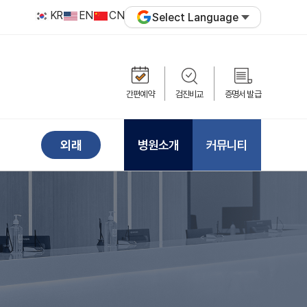
KR
EN
CN
Select Language
간편예약
검진비교
증명서 발급
병원소개
커뮤니티
외래